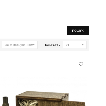
За замовчуванням
Показати
21