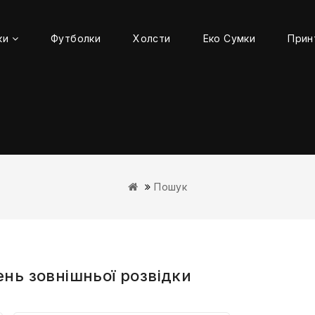
ки
Футболки
Холсти
Еко Сумки
Прин
Пошук
ень зовнішньої розвідки