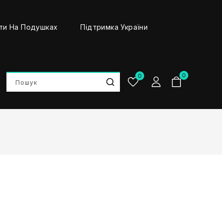
ти На Подушках
Підтримка України
0
0