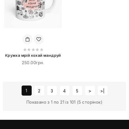
Кружка мрій кохай мандруй
250.00грн.
1
2
3
4
5
>
>|
Показано з 1 по 21 із 101 (5 сторінок)